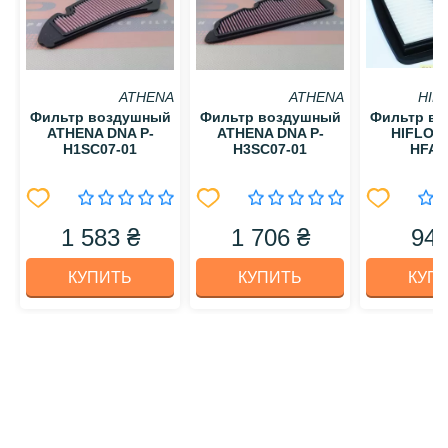
ATHENA
ATHENA
HIF
Фильтр воздушный
Фильтр воздушный
Фильтр в
ATHENA DNA P-
ATHENA DNA P-
HIFLO 
H1SC07-01
H3SC07-01
HFA3
1 583 ₴
1 706 ₴
949
КУПИТЬ
КУПИТЬ
КУП