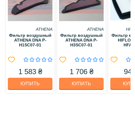
ATHENA
ATHENA
HIF
Фильтр воздушный
Фильтр воздушный
Фильтр в
ATHENA DNA P-
ATHENA DNA P-
HIFLO 
H1SC07-01
H3SC07-01
HFA3
1 583 ₴
1 706 ₴
949
КУПИТЬ
КУПИТЬ
КУП