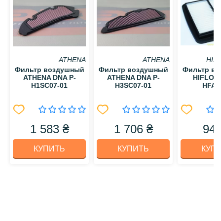
ATHENA
ATHENA
HIF
Фильтр воздушный
Фильтр воздушный
Фильтр в
ATHENA DNA P-
ATHENA DNA P-
HIFLO 
H1SC07-01
H3SC07-01
HFA3
1 583 ₴
1 706 ₴
949
КУПИТЬ
КУПИТЬ
КУП