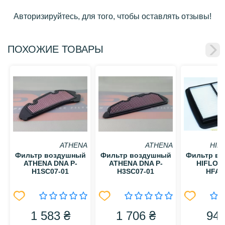
Авторизируйтесь, для того, чтобы оставлять отзывы!
ПОХОЖИЕ ТОВАРЫ
ATHENA
ATHENA
HIF
Фильтр воздушный
Фильтр воздушный
Фильтр в
ATHENA DNA P-
ATHENA DNA P-
HIFLO 
H1SC07-01
H3SC07-01
HFA3
1 583 ₴
1 706 ₴
949