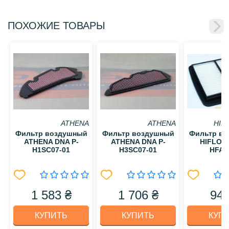
ПОХОЖИЕ ТОВАРЫ
ATHENA
ATHENA
HIF
Фильтр воздушный
Фильтр воздушный
Фильтр в
ATHENA DNA P-
ATHENA DNA P-
HIFLO 
H1SC07-01
H3SC07-01
HFA3
1 583 ₴
1 706 ₴
949
КУПИТЬ
КУПИТЬ
КУП