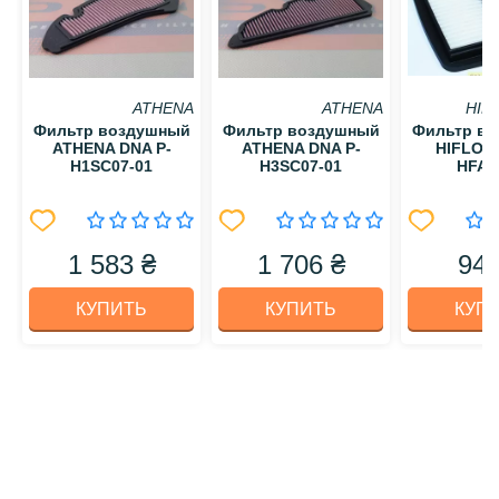
ATHENA
ATHENA
HIF
Фильтр воздушный
Фильтр воздушный
Фильтр в
ATHENA DNA P-
ATHENA DNA P-
HIFLO 
H1SC07-01
H3SC07-01
HFA3
1 583 ₴
1 706 ₴
949
КУПИТЬ
КУПИТЬ
КУП