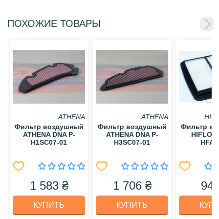
ПОХОЖИЕ ТОВАРЫ
ATHENA
ATHENA
HIF
Фильтр воздушный
Фильтр воздушный
Фильтр в
ATHENA DNA P-
ATHENA DNA P-
HIFLO 
H1SC07-01
H3SC07-01
HFA3
1 583 ₴
1 706 ₴
949
КУПИТЬ
КУПИТЬ
КУП