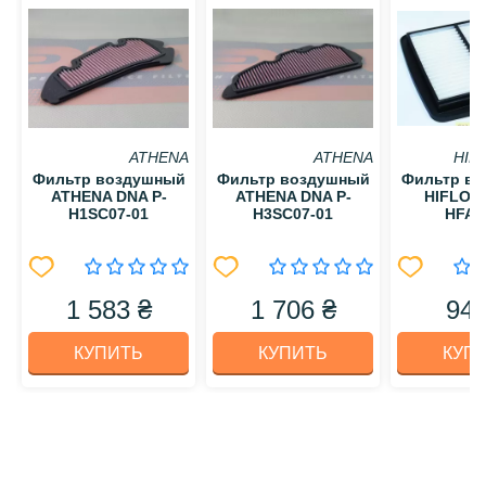
ATHENA
ATHENA
HIF
Фильтр воздушный
Фильтр воздушный
Фильтр в
ATHENA DNA P-
ATHENA DNA P-
HIFLO 
H1SC07-01
H3SC07-01
HFA3
1 583 ₴
1 706 ₴
949
КУПИТЬ
КУПИТЬ
КУП