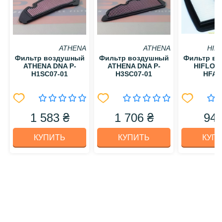
ATHENA
ATHENA
HIF
Фильтр воздушный
Фильтр воздушный
Фильтр в
ATHENA DNA P-
ATHENA DNA P-
HIFLO 
H1SC07-01
H3SC07-01
HFA3
1 583 ₴
1 706 ₴
949
КУПИТЬ
КУПИТЬ
КУП