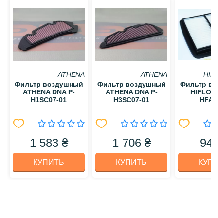
ATHENA
ATHENA
HIF
Фильтр воздушный
Фильтр воздушный
Фильтр в
ATHENA DNA P-
ATHENA DNA P-
HIFLO 
H1SC07-01
H3SC07-01
HFA3
1 583 ₴
1 706 ₴
949
КУПИТЬ
КУПИТЬ
КУП