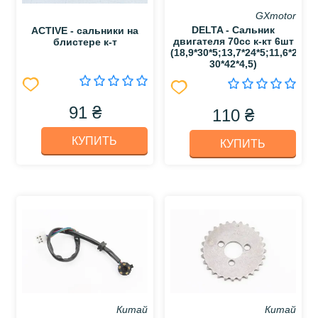
GXmotor
DELTA - Сальник
ACTIVE - сальники на
двигателя 70cc к-кт 6шт
блистере к-т
(18,9*30*5;13,7*24*5;11,6*24*1
30*42*4,5)
91 ₴
110 ₴
КУПИТЬ
КУПИТЬ
Китай
Китай