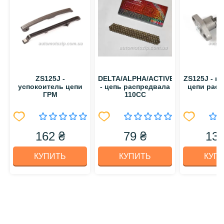
ZS125J -
DELTA/ALPHA/ACTIVE/Suzuki
ZS125J - н
успокоитель цепи
- цепь распредвала
цепи рас
ГРМ
110CC
162 ₴
79 ₴
130
КУПИТЬ
КУПИТЬ
КУП